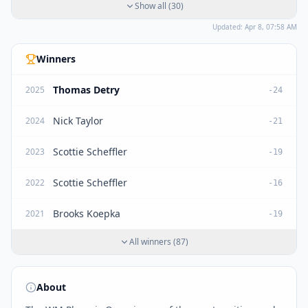
Show all
(
30
)
Updated:
Apr 8, 07:58 AM
Winners
Thomas Detry
2025
-24
Nick Taylor
2024
-21
Scottie Scheffler
2023
-19
Scottie Scheffler
2022
-16
Brooks Koepka
2021
-19
All winners
(
87
)
About