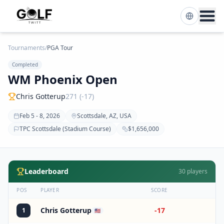
Tournaments
/
PGA Tour
Completed
WM Phoenix Open
Chris Gotterup
271 (-17)
Feb 5 - 8, 2026
Scottsdale, AZ, USA
TPC Scottsdale (Stadium Course)
$1,656,000
Leaderboard
30
players
POS
PLAYER
SCORE
Chris Gotterup
-17
1
🇺🇸