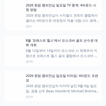
금 중 상당 부분을 놓고 경쟁합니다.
2026 윈덤 챔피언십 일요일 TV 중계: 4라운드 시
청 방법
2026 윈덤 챔피언십이 서지필드 컨트리 클럽에서
열리는 4라운드로 대장정의 막을 내립니다. 페덱
스컵 플레이오프 진출을 위한 선수들의 마지막 노
2h
력을 TV와 온라인으로 시청하는 방법을 알아보세
요.
8월 '포레스트 힐스'에서 모스크바 골프 선수권 대
회 개최
8월 12일부터 14일까지 모스크바 시 체육부의 지
원으로 포레스트 힐스 골프 클럽에서 모스크바 유
소년 골프 선수권 대회가 열립니다.
10h
2026 윈덤 챔피언십 일요일 티타임: 4라운드 조편
성
2026 윈덤 챔피언십의 마지막 날인 8월 9일 일요
일, 공동 선두 Beau Hossler와 Michael Brennan
이 우승과 FedEx컵 플레이오프 진출권을 놓고 경
15h
쟁합니다. Tom Kim 역시 시즌 두 번째 우승을 노