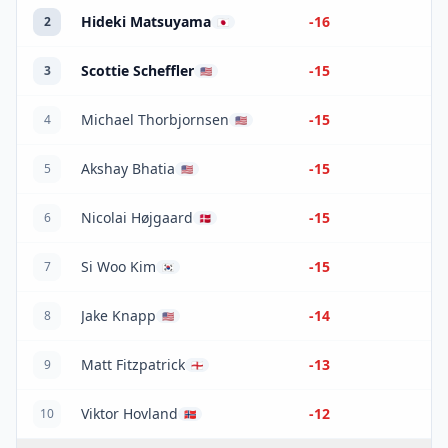
Hideki Matsuyama
-16
2
🇯🇵
Scottie Scheffler
-15
3
🇺🇸
Michael Thorbjornsen
-15
4
🇺🇸
Akshay Bhatia
-15
5
🇺🇸
Nicolai Højgaard
-15
6
🇩🇰
Si Woo Kim
-15
7
🇰🇷
Jake Knapp
-14
8
🇺🇸
Matt Fitzpatrick
-13
9
🏴󠁧󠁢󠁥󠁮󠁧󠁿
Viktor Hovland
-12
10
🇳🇴