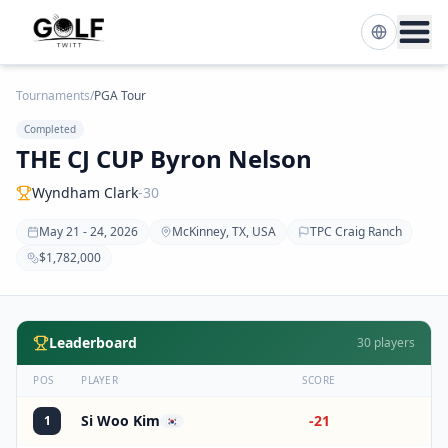
Tournaments
/
PGA Tour
Completed
THE CJ CUP Byron Nelson
Wyndham Clark
-30
May 21 - 24, 2026
McKinney, TX, USA
TPC Craig Ranch
$1,782,000
Leaderboard
30
players
POS
PLAYER
SCORE
Si Woo Kim
-21
1
🇰🇷