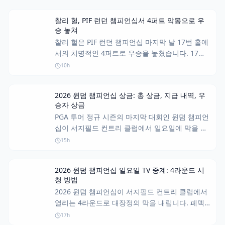
찰리 헐, PIF 런던 챔피언십서 4퍼트 악몽으로 우
승 놓쳐
찰리 헐은 PIF 런던 챔피언십 마지막 날 17번 홀에
서의 치명적인 4퍼트로 우승을 놓쳤습니다. 17세
의 안나 황이 이 실수를 놓치지 않고 우승을 차지
10h
했습니다.
2026 윈덤 챔피언십 상금: 총 상금, 지급 내역, 우
승자 상금
PGA 투어 정규 시즌의 마지막 대회인 윈덤 챔피언
십이 서지필드 컨트리 클럽에서 일요일에 막을 내
리며 페덱스컵 플레이오프의 막을 올립니다. 플레
15h
이오프 진출권 외에도 선수들은 850만 달러의 상
금 중 상당 부분을 놓고 경쟁합니다.
2026 윈덤 챔피언십 일요일 TV 중계: 4라운드 시
청 방법
2026 윈덤 챔피언십이 서지필드 컨트리 클럽에서
열리는 4라운드로 대장정의 막을 내립니다. 페덱
스컵 플레이오프 진출을 위한 선수들의 마지막 노
17h
력을 TV와 온라인으로 시청하는 방법을 알아보세