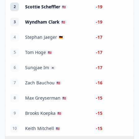
Scottie Scheffler
-19
2
🇺🇸
Wyndham Clark
-19
3
🇺🇸
Stephan Jaeger
-17
4
🇩🇪
Tom Hoge
-17
5
🇺🇸
Sungjae Im
-17
6
🇰🇷
Zach Bauchou
-16
7
🇺🇸
Max Greyserman
-15
8
🇺🇸
Brooks Koepka
-15
9
🇺🇸
Keith Mitchell
-15
10
🇺🇸