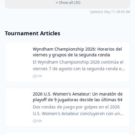
Show all
(
30
)
Updated:
May 17, 08:00 AM
Tournament Articles
Wyndham Championship 2026: Horarios del
viernes y grupos de la segunda ronda
El Wyndham Championship 2026 continúa el
viernes 7 de agosto con la segunda ronda en
el Sedgefield Country Club. Brooks Koepka,
13h
actualmente en el puesto 86 de la FedEx Cup,
se encuentra en una encrucijada crucial,
2026 U.S. Women's Amateur: Un maratón de
necesitando una actuación sólida para
playoff de 9 jugadoras decide las últimas 64
ascender al top 70 y asegurar su lugar en los
Dos rondas de juego por golpes en el 2026
playoffs.
U.S. Women's Amateur concluyeron con un
dramático playoff por los últimos puestos en
16h
el cuadro de match play. Retrasos por clima y
una competencia intensa llevaron a un