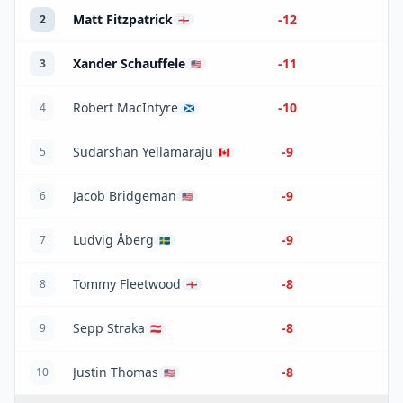
Matt Fitzpatrick
-12
2
🏴󠁧󠁢󠁥󠁮󠁧󠁿
Xander Schauffele
-11
3
🇺🇸
Robert MacIntyre
-10
4
🏴󠁧󠁢󠁳󠁣󠁴󠁿
Sudarshan Yellamaraju
-9
5
🇨🇦
Jacob Bridgeman
-9
6
🇺🇸
Ludvig Åberg
-9
7
🇸🇪
Tommy Fleetwood
-8
8
🏴󠁧󠁢󠁥󠁮󠁧󠁿
Sepp Straka
-8
9
🇦🇹
Justin Thomas
-8
10
🇺🇸