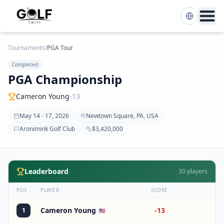
Tournaments
/
PGA Tour
Completed
PGA Championship
Cameron Young
-13
May 14 - 17, 2026
Newtown Square, PA, USA
Aronimink Golf Club
$3,420,000
Leaderboard
30
players
POS
PLAYER
SCORE
Cameron Young
-13
1
🇺🇸