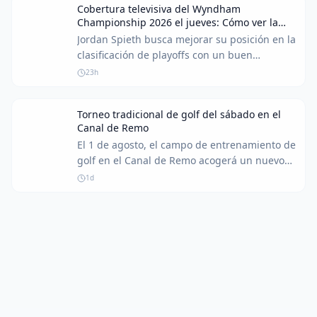
Cobertura televisiva del Wyndham
playoff sin precedentes de 9 jugadoras por
Championship 2026 el jueves: Cómo ver la
las últimas dos plazas en el campo de 64
primera ronda
Jordan Spieth busca mejorar su posición en la
participantes.
clasificación de playoffs con un buen
comienzo en el Wyndham Championship
23h
2026. Aquí te explicamos cómo seguir la
cobertura de la primera ronda.
Torneo tradicional de golf del sábado en el
Canal de Remo
El 1 de agosto, el campo de entrenamiento de
golf en el Canal de Remo acogerá un nuevo
torneo tradicional de sábado para entusiastas
1d
del golf de todos los niveles.