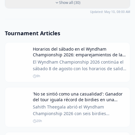
Show all
(
30
)
Updated:
May 10, 08:00 AM
Tournament Articles
Horarios del sábado en el Wyndham
Championship 2026: emparejamientos de la
tercera ronda
El Wyndham Championship 2026 continúa el
sábado 8 de agosto con los horarios de salida
de la tercera ronda en Sedgefield Country
9h
Club. Los jugadores luchan por puntos
cruciales de la FedEx Cup para asegurar su
'No se sintió como una casualidad': Ganador
lugar en los playoffs.
del tour iguala récord de birdies en una
ronda 'salvaje' del Wyndham
Sahith Theegala abrió el Wyndham
Championship 2026 con seis birdies
consecutivos, igualando un récord del PGA
20h
Tour. El jugador compartió sus impresiones
sobre su 'salvaje' comienzo y su confianza.