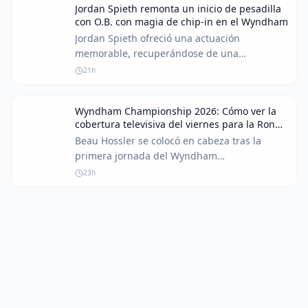
Jordan Spieth remonta un inicio de pesadilla
con O.B. con magia de chip-in en el Wyndham
Jordan Spieth ofreció una actuación
memorable, recuperándose de una
penalización temprana por bola fuera de
21h
límites con un espectacular chip-in en el
Wyndham Championship. Esta notable
Wyndham Championship 2026: Cómo ver la
remontada mantuvo vivas sus esperanzas de
cobertura televisiva del viernes para la Ronda
un fuerte final y un puesto en los Playoffs de
2
Beau Hossler se colocó en cabeza tras la
la FedEx Cup.
primera jornada del Wyndham
Championship. Descubra dónde y cuándo ver
23h
la transmisión de la segunda ronda del
torneo, que concluye la temporada regular
del PGA Tour.