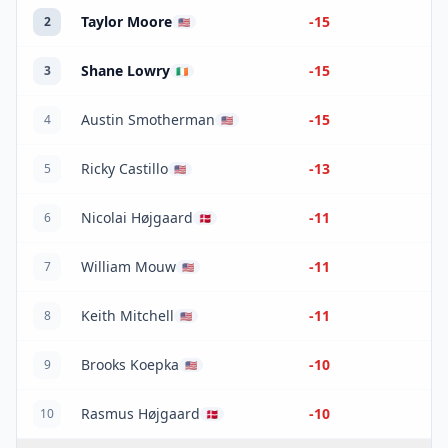
Taylor Moore
-15
2
🇺🇸
Shane Lowry
-15
3
🇮🇪
Austin Smotherman
-15
4
🇺🇸
Ricky Castillo
-13
5
🇺🇸
Nicolai Højgaard
-11
6
🇩🇰
William Mouw
-11
7
🇺🇸
Keith Mitchell
-11
8
🇺🇸
Brooks Koepka
-10
9
🇺🇸
Rasmus Højgaard
-10
10
🇩🇰