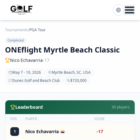
Tournaments
/
PGA Tour
Completed
ONEflight Myrtle Beach Classic
Nico Echavarria
-17
May 7 - 10, 2026
Myrtle Beach, SC, USA
Dunes Golf and Beach Club
$720,000
Leaderboard
30
players
POS
PLAYER
SCORE
Nico Echavarria
-17
1
🇨🇴