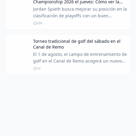
Championship 2026 el jueves: Cómo ver la
las últimas dos plazas en el campo de 64
primera ronda
Jordan Spieth busca mejorar su posición en la
participantes.
clasificación de playoffs con un buen
comienzo en el Wyndham Championship
20h
2026. Aquí te explicamos cómo seguir la
cobertura de la primera ronda.
Torneo tradicional de golf del sábado en el
Canal de Remo
El 1 de agosto, el campo de entrenamiento de
golf en el Canal de Remo acogerá un nuevo
torneo tradicional de sábado para entusiastas
1d
del golf de todos los niveles.