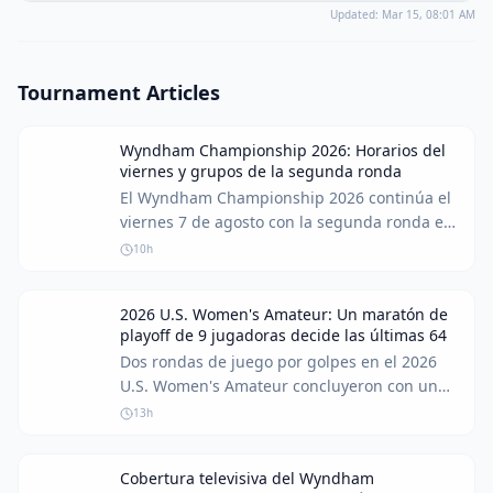
Updated:
Mar 15, 08:01 AM
Tournament Articles
Wyndham Championship 2026: Horarios del
viernes y grupos de la segunda ronda
El Wyndham Championship 2026 continúa el
viernes 7 de agosto con la segunda ronda en
el Sedgefield Country Club. Brooks Koepka,
10h
actualmente en el puesto 86 de la FedEx Cup,
se encuentra en una encrucijada crucial,
2026 U.S. Women's Amateur: Un maratón de
necesitando una actuación sólida para
playoff de 9 jugadoras decide las últimas 64
ascender al top 70 y asegurar su lugar en los
Dos rondas de juego por golpes en el 2026
playoffs.
U.S. Women's Amateur concluyeron con un
dramático playoff por los últimos puestos en
13h
el cuadro de match play. Retrasos por clima y
una competencia intensa llevaron a un
Cobertura televisiva del Wyndham
playoff sin precedentes de 9 jugadoras por