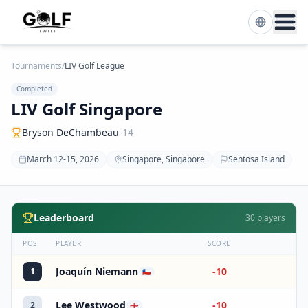
Tournaments
/
LIV Golf League
Completed
LIV Golf Singapore
Bryson DeChambeau
-14
March 12-15, 2026
Singapore, Singapore
Sentosa Island
Leaderboard
30
players
POS
PLAYER
SCORE
Joaquín Niemann
-10
1
🇨🇱
Lee Westwood
-10
2
🏴󠁧󠁢󠁥󠁮󠁧󠁿