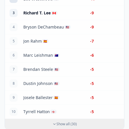
Richard T. Lee
-9
3
🇨🇦
Bryson DeChambeau
-9
4
🇺🇸
Jon Rahm
-7
5
🇪🇸
Marc Leishman
-6
6
🇦🇺
Brendan Steele
-5
7
🇺🇸
Dustin Johnson
-5
8
🇺🇸
Josele Ballester
-5
9
🇪🇸
Tyrrell Hatton
-5
10
🏴󠁧󠁢󠁥󠁮󠁧󠁿
Show all
(
30
)