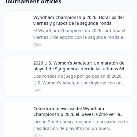
Tournament Articles
Wyndham Championship 2026: Horarios del
viernes y grupos de la segunda ronda
El Wyndham Championship 2026 continúa el
viernes 7 de agosto con la segunda ronda en
el Sedgefield Country Club. Brooks Koepka,
6h
actualmente en el puesto 86 de la FedEx Cup,
se encuentra en una encrucijada crucial,
2026 U.S. Women's Amateur: Un maratón de
necesitando una actuación sólida para
playoff de 9 jugadoras decide las últimas 64
ascender al top 70 y asegurar su lugar en los
Dos rondas de juego por golpes en el 2026
playoffs.
U.S. Women's Amateur concluyeron con un
dramático playoff por los últimos puestos en
9h
el cuadro de match play. Retrasos por clima y
una competencia intensa llevaron a un
Cobertura televisiva del Wyndham
playoff sin precedentes de 9 jugadoras por
Championship 2026 el jueves: Cómo ver la
las últimas dos plazas en el campo de 64
primera ronda
Jordan Spieth busca mejorar su posición en la
participantes.
clasificación de playoffs con un buen
comienzo en el Wyndham Championship
16h