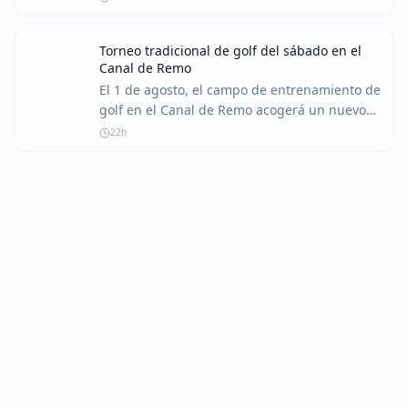
2026. Aquí te explicamos cómo seguir la
cobertura de la primera ronda.
Torneo tradicional de golf del sábado en el
Canal de Remo
El 1 de agosto, el campo de entrenamiento de
golf en el Canal de Remo acogerá un nuevo
torneo tradicional de sábado para entusiastas
22h
del golf de todos los niveles.